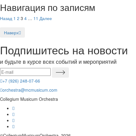
Навигация по записям
Назад
1
2
3
4
…
11
Далее
Наверх
Подпишитесь на новости
и будьте в курсе всех событий и мероприятий
+7 (926) 248-07-66
orchestra@mcmusicum.com
Collegium Musicum Orchestra
©CollegiumMusicumOrchestra, 2026