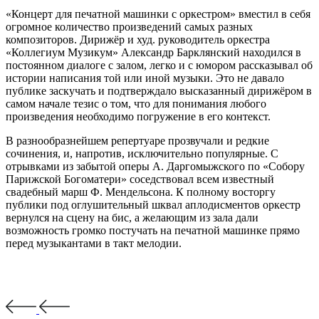
«Концерт для печатной машинки с оркестром» вместил в себя
огромное количество произведений самых разных
композиторов. Дирижёр и худ. руководитель оркестра
«Коллегиум Музикум» Александр Барклянский находился в
постоянном диалоге с залом, легко и с юмором рассказывал об
истории написания той или иной музыки. Это не давало
публике заскучать и подтверждало высказанный дирижёром в
самом начале тезис о том, что для понимания любого
произведения необходимо погружение в его контекст.
В разнообразнейшем репертуаре прозвучали и редкие
сочинения, и, напротив, исключительно популярные. С
отрывками из забытой оперы А. Даргомыжского по «Собору
Парижской Богоматери» соседствовал всем известный
свадебный марш Ф. Мендельсона. К полному восторгу
публики под оглушительный шквал аплодисментов оркестр
вернулся на сцену на бис, а желающим из зала дали
возможность громко постучать на печатной машинке прямо
перед музыкантами в такт мелодии.